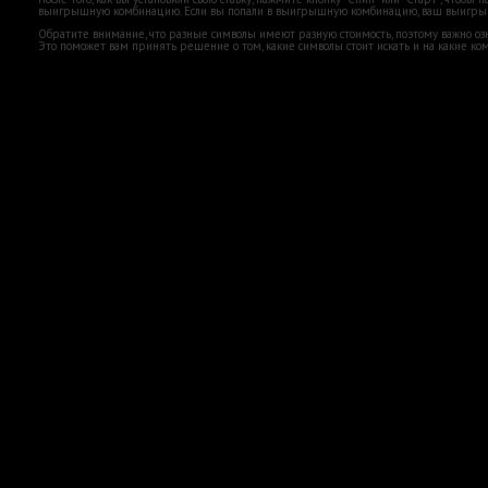
выигрышную комбинацию. Если вы попали в выигрышную комбинацию, ваш выигрыш
Обратите внимание, что разные символы имеют разную стоимость, поэтому важно оз
Это поможет вам принять решение о том, какие символы стоит искать и на какие ко