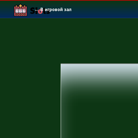
← В игровой зал