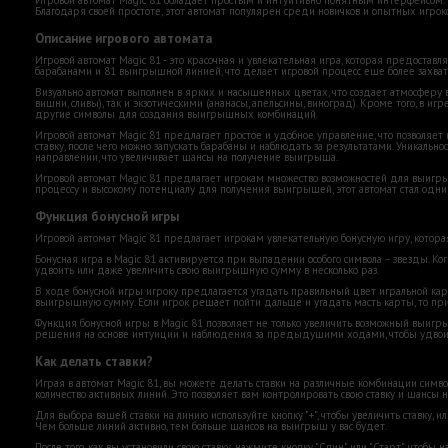
Игровой автомат Magic 81 обладает простым и интуитивно понятным интерфейсом. О
Благодаря своей простоте, этот автомат популярен среди новичков и опытных игроко
Описание игрового автомата
Игровой автомат Magic 81 - это красочная и увлекательная игра, которая предостав
барабанами и 81 выигрышной линией, что делает игровой процесс еще более зах
Визуально автомат выполнен в ярких и насыщенных цветах, что создает атмосферу 
вишни, сливы), так и экзотическими (ананасы, апельсины, виноград). Кроме того, в
другие символы для создания выигрышных комбинаций.
Игровой автомат Magic 81 предлагает простое и удобное управление, что позволяет
ставку, после чего можно запускать барабаны и наблюдать за результатами. Уникал
направлении, что увеличивает шансы на получение выигрыша.
Игровой автомат Magic 81 предлагает игрокам множество возможностей для выигры
процессу и высокому потенциалу для получения выигрышей, этот автомат стал одн
Функция бонусной игры
Игровой автомат Magic 81 предлагает игрокам увлекательную бонусную игру, котор
Бонусная игра в Magic 81 активируется при выпадении особого символа – звезды. Ко
удвоить или даже увеличить свою выигрышную сумму в несколько раз.
В ходе бонусной игры игроку предлагается угадать правильный цвет игральной ка
выигрышную сумму. Если игрок решает пойти дальше и угадать масть карты, то пр
Функция бонусной игры в Magic 81 позволяет не только увеличить возможный выигр
решения на основе интуиции и наблюдения за предыдущими ходами, чтобы удвоит
Как делать ставки?
Играя в автомат Magic 81, вы можете делать ставки на различные комбинации символ
количество активных линий. Это позволяет вам контролировать свою ставку и шансы н
Для выбора вашей ставки на линию используйте кнопку "+", чтобы увеличить ставку, и
Чем больше линий активно, тем больше шансов на выигрыш у вас будет.
После того, как вы установили свою ставку, нажмите кнопку "Спин" или "Старт", чтобы