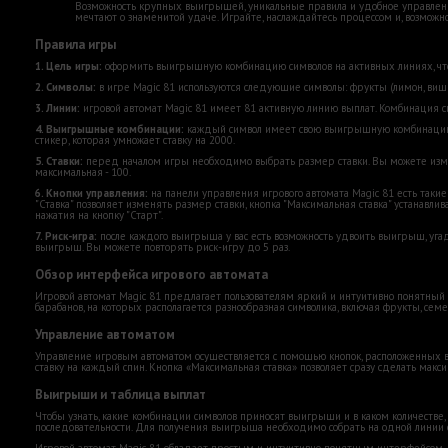
Возможность крупных выигрышей, уникальные правила и удобное управление
мечтают о знаменитой удаче. Играйте, наслаждайтесь процессом и, возможн
Правила игры
1. Цель игры:
оформить выигрышную комбинацию символов на активных линиях, чт
2. Символы:
в игре Magic 81 используются следующие символы: фрукты (лимон, вишня,
3. Линии:
игровой автомат Magic 81 имеет 81 активную линию выплат. Комбинация с
4. Выигрышные комбинации:
каждый символ имеет свою выигрышную комбинацию, к
стикер, которая умножает ставку на 2000.
5. Ставки:
перед началом игры необходимо выбрать размер ставки. Вы можете изменять
максимальная - 100.
6. Кнопки управления:
на панели управления игрового автомата Magic 81 есть такие кно
"Ставка" позволяет изменять размер ставки, кнопка "Максимальная ставка" устанавлив
нажатия на кнопку "Старт".
7. Риск-игра:
после каждого выигрыша у вас есть возможность удвоить выигрыш, угад
выигрыш. Вы можете повторять риск-игру до 5 раз.
Обзор интерфейса игрового автомата
Игровой автомат Magic 81 предлагает пользователям яркий и интуитивно понятный и
барабанов, на которых располагается разнообразная символика, включая фрукты, сем
Управление автоматом
Управление игровым автоматом осуществляется с помощью кнопок, расположенных в 
ставку на каждый спин. Кнопка «Максимальная ставка» позволяет сразу сделать мак
Выигрыши и таблица выплат
Чтобы узнать, какие комбинации символов приносят выигрыши и в каком количестве,
последовательности. Для получения выигрыша необходимо собрать на одной линии 