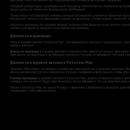
факторов, таких как количество и расположение символов на игровых барабанах.
Основной символ игры - прославленный гладиатор. Количество его появлений на бар
выше шансы на получение выигрышной комбинации.
Также в игре есть бонусные символы, которые активируют различные бонусные фу
бесплатные спинны, что увеличивает шансы на выигрыш. Символ дикий - заменяет л
Обратите внимание, что игровой автомат Victorious Max базируется на системе слу
игрока, и результаты каждого спина полностью случайны.
Джекпоты и выигрыши
Игра в игровой автомат Victorious Max - это возможность выиграть невероятные д
сорвать джекпот.
Шансы на выигрыш
в игровом автомате Victorious Max зависят от разных факторов, 
свои шансы на выигрыш и на большие джекпоты. Однако, не забывайте, что игра в 
Джекпоты в игровом автомате Victorious Max
Victorious Max может предложить игроку как маленький, так и крупный джекпот. 
обычно выплачивается при совпадении редких символов на всех линиях ставки. Для
Размер выигрыша
в игровом автомате Victorious Max зависит от вашей ставки и к
символы, тем крупнее будет ваш выигрыш. Но не забывайте, что это азартная игра,
Играя в Victorious Max, вы ощутите азарт и волнение, а возможность выиграть дже
почувствуйте себя победителем!