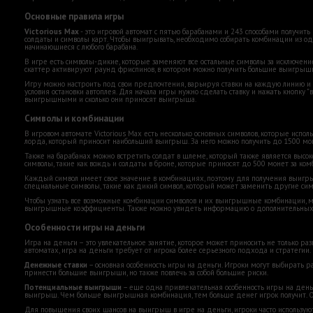
Основные правила игры
Victorious Max
- это игровой автомат с пятью барабанами и 243 способами получи
солдаты и символы карт. Чтобы выигрывать, необходимо собирать комбинации из од
начинающиеся с любого барабана.
В игре есть символы-дикие, которые заменяют все остальные символы за исключени
скаттер активируют раунд фриспинов, в котором можно получить большие выигрыш
Игру можно настроить под свои предпочтения, варьируя ставки на каждую линию и ур
условия остановки автоплея. Для начала игры нужно сделать ставку и нажать кнопку 
выигрышными и сколько они приносят выигрыша.
Символы и комбинации
В игровом автомате Victorious Max есть несколько основных символов, которые и
лорда, который приносит наибольший выигрыш. За него можно получить до 1500 моне
Также на барабанах можно встретить солдат в шлеме, который также является высо
символы, такие как вождь и солдаты в броне, которые приносят до 500 монет за ком
Каждый символ имеет свое значение в комбинациях, поэтому для получения выигры
специальные символы, такие как дикий символ, который может заменить другие с
Чтобы узнать все возможные комбинации символов и их выигрышные комбинации, мо
выигрышные коэффициенты. Также можно увидеть информацию о дополнительных в
Особенности игры на деньги
Игра на деньги – это увлекательное занятие, которое может приносить не только р
автоматах, игра на деньги требует от игрока более серьезного подхода и стратегии.
Денежные ставки
– основная особенность игры на деньги. Игроки могут выбирать ра
принести большие выигрыши, но также повлечь за собой большие риски.
Потенциальные выигрыши
– еще одна привлекательная особенность игры на день
выигрыш. Чем больше выигрышная комбинация, тем больше денег игрок получит. О
Для повышения своих шансов на выигрыш в игре на деньги, игроки часто использу