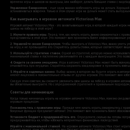
времени игры и шансов на выигрыш, или наоборот, делать большие ставки с надеж
Управление банкроллом
– еще одна важная особенность игры на деньги. Хороший 
останавливаться вовремя. Только в этом случае игра на деньги может стать выгодны
Как выигрывать в игровом автомате Victorious Max
Игровой автомат Victorious Max - это захватывающая игра, в которой каждый игрок 
шансы на победу в этой игре?
1. Изучите правила игры.
Перед тем, как начать играть, важно ознакомиться с прав
представлены в этой игре. Это поможет вам принимать более информированные р
2. Управляйте своим банкроллом.
Чтобы выиграть в Victorious Max, важно уметь у
на игру, и не превышайте его. Старайтесь делать ставки, которые соответствуют в
3. Используйте стратегию ставок.
Одной из стратегий, которую можно использовать 
минимальной ставки и постепенно увеличивайте ее с каждым выигрышем. Это позвол
4. Следите за своими эмоциями.
Игра в автомат Victorious Max может быть волную
отчаивайтесь при неудачах. Старайтесь сохранять хладнокровие и принимать взв
5. Играйте в надежных казино.
Выбор казино, в котором вы будете играть в автомат
имеют лицензию и положительные отзывы от других игроков. Это поможет вам избе
Следуя этим советам, вы сможете увеличить свои шансы на победу в игровом автомате
вы обязательно выиграете. Но с определенной стратегией и правильным подходом, 
Советы для начинающих
Когда только начинаешь играть на игровом автомате Victorious Max, полезно следов
игровым процессом.
Познакомьтесь с правилами игры.
Прежде чем начать играть, ознакомьтесь с пра
бонусные функции предлагает автомат. Это поможет вам принимать более обоснов
Установите бюджет и придерживайтесь его.
Определите, сколько вы готовы потра
придерживайтесь их, чтобы избежать неприятных финансовых последствий.
Играйте с максимальной ставкой.
На игровом автомате Victorious Max стоит игра
Однако перед этим убедитесь, что ваш бюджет позволяет делать такие ставки.