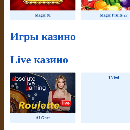
885050₽
44
1182836₽
Magic 81
Magic Fruits 27
Игры казино
Live казино
TVbet
ALGnet